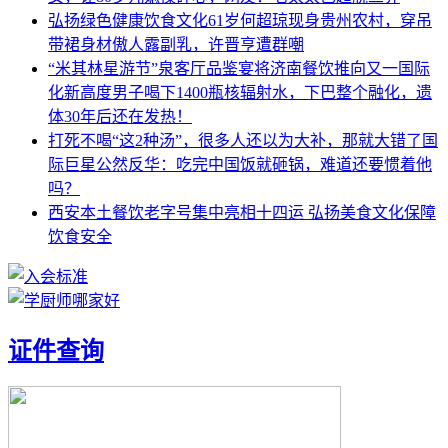
弘扬绿色健康饮食文化61岁何超琼现身贵州农村，穿吊
带裙身材傲人露副乳，许晋亨遭群嘲
“米其林星游节”泉客厅品鉴宴将济南餐饮推向又一国际
化新高度男子喝下1400瓶核辐射水，下巴整个融化，遗
体30年后还在发热！
打死不喝“这2种汤”，很多人还以为大补，那就大错了国
际巨星公然反华：吃完中国饭就砸锅，难道还要惯着他
吗？
西安本土餐饮老字号集中亮相十四运 弘扬美食文化保障
饮食安全
证件查询