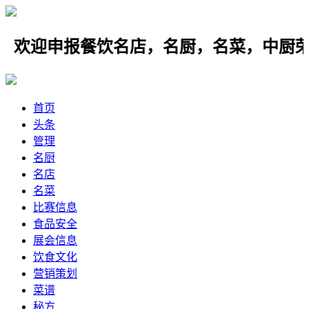
迎申报餐饮名店，名厨，名菜，中厨荣协
首页
头条
管理
名厨
名店
名菜
比赛信息
食品安全
展会信息
饮食文化
营销策划
菜谱
秘方