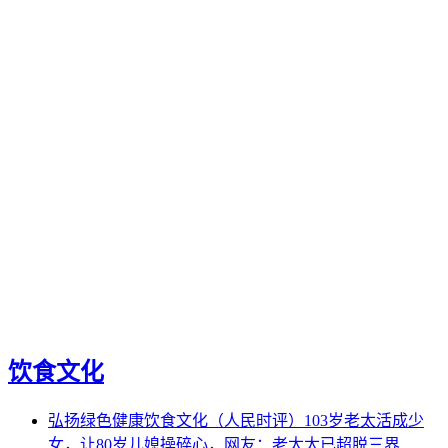
饮食文化
弘扬绿色健康饮食文化（人民时评）103岁老太活成少
女，让80岁儿媳操碎心，网友：老太太已超脱三界