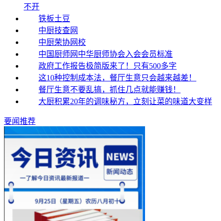
不开
铁板土豆
中厨技查网
中厨荣协网校
中国厨师网中华厨师协会入会会员标准
政府工作报告极简版来了！只有500多字
这10种控制成本法，餐厅生意只会越来越差！
餐厅生意不要乱搞，抓住几点就能赚钱！
大厨积累20年的调味秘方，立刻让菜的味道大变样
要闻推荐