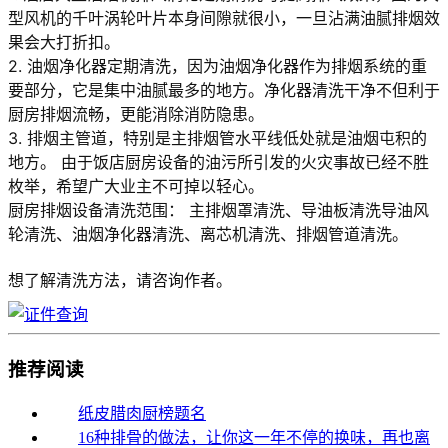
型风机的千叶涡轮叶片本身间隙就很小，一旦沾满油腻排烟效
果会大打折扣。
2. 油烟净化器定期清洗，因为油烟净化器作为排烟系统的重
要部分，它是集中油腻最多的地方。净化器清洗干净不但利于
厨房排烟流畅，更能消除消防隐患。
3. 排烟主管道，特别是主排烟管水平线低处就是油烟屯积的
地方。 由于饭店厨房设备的油污所引发的火灾事故已经不胜
枚举，希望广大业主不可掉以轻心。
厨房排烟设备清洗范围： 主排烟罩清洗、导油板清洗导油风
轮清洗、油烟净化器清洗、离芯机清洗、排烟管道清洗。
想了解清洗方法，请咨询作者。
推荐阅读
纸皮腊肉厨榜题名
16种排骨的做法，让你这一年不停的换味，再也离