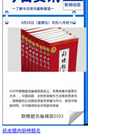
纸皮腊肉厨榜题名