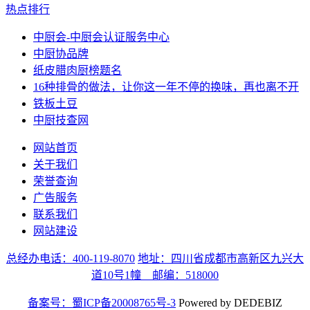
热点排行
中厨会-中厨会认证服务中心
中厨协品牌
纸皮腊肉厨榜题名
16种排骨的做法，让你这一年不停的换味，再也离不开
铁板土豆
中厨技查网
网站首页
关于我们
荣誉查询
广告服务
联系我们
网站建设
总经办电话：400-119-8070
地址：四川省成都市高新区九兴大
道10号1幢 邮编：518000
备案号：蜀ICP备20008765号-3
Powered by DEDEBIZ