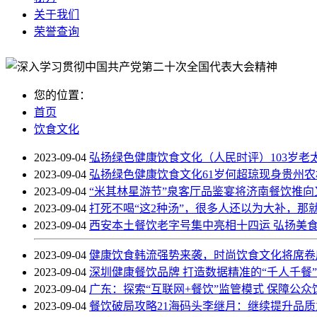
关于我们
荣誉查询
您的位置：
首页
饮食文化
2023-09-04
弘扬绿色健康饮食文化（人民时评）103岁老
2023-09-04
弘扬绿色健康饮食文化61岁何超琼现身贵州
2023-09-04
“米其林星游节”泉客厅品鉴宴将济南餐饮推向
2023-09-04
打死不喝“这2种汤”，很多人还以为大补，那
2023-09-04
西安本土餐饮老字号集中亮相十四运 弘扬美
2023-09-04
健康饮食韩流强势来袭，时尚饮食文化将席卷
2023-09-04
深圳健康餐饮品牌 打造数据精准的“千人千餐
2023-09-04
广东：探索“互联网+餐饮”监管模式 保障公众
2023-09-04
餐饮破局攻略21海码头李继月：继续提升品