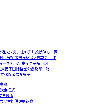
太活成少女，让80岁儿媳操碎心，网
农村，穿吊带裙身材傲人露副乳，许
又一国际化新高度男子喝下14
就大错了国际巨星公然反华：吃
食文化保障饮食安全
魔都
”饮食模式
饮食健康
质为食客提供健康饮食