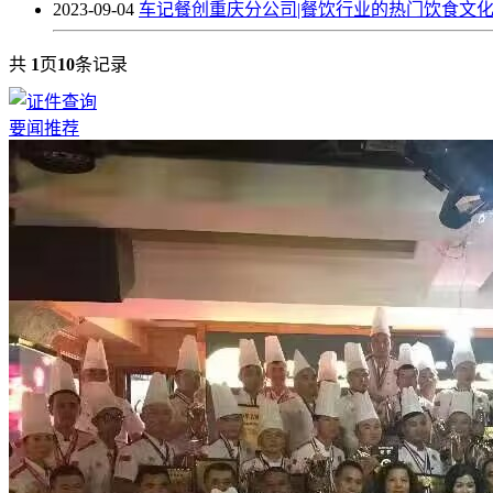
2023-09-04
车记餐创重庆分公司|餐饮行业的热门饮食文
共
1
页
10
条记录
要闻推荐