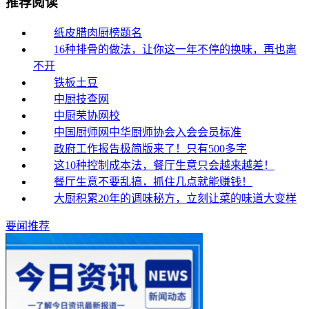
推荐阅读
纸皮腊肉厨榜题名
16种排骨的做法，让你这一年不停的换味，再也离
不开
铁板土豆
中厨技查网
中厨荣协网校
中国厨师网中华厨师协会入会会员标准
政府工作报告极简版来了！只有500多字
这10种控制成本法，餐厅生意只会越来越差！
餐厅生意不要乱搞，抓住几点就能赚钱！
大厨积累20年的调味秘方，立刻让菜的味道大变样
要闻推荐