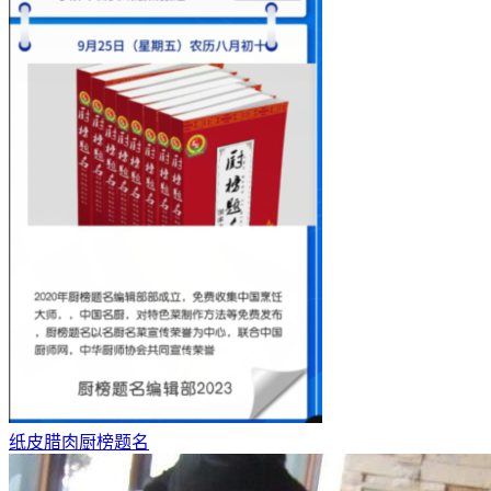
纸皮腊肉厨榜题名