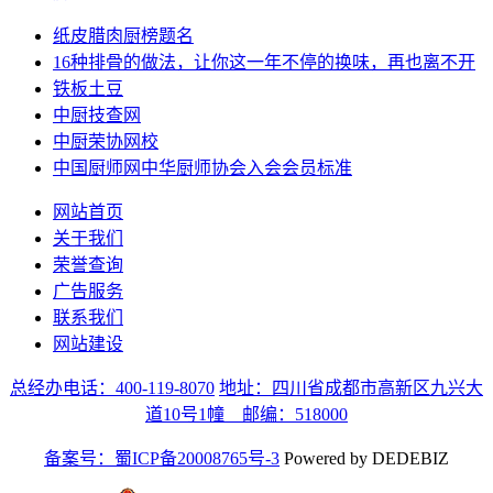
纸皮腊肉厨榜题名
16种排骨的做法，让你这一年不停的换味，再也离不开
铁板土豆
中厨技查网
中厨荣协网校
中国厨师网中华厨师协会入会会员标准
网站首页
关于我们
荣誉查询
广告服务
联系我们
网站建设
总经办电话：400-119-8070
地址：四川省成都市高新区九兴大
道10号1幢 邮编：518000
备案号：蜀ICP备20008765号-3
Powered by DEDEBIZ