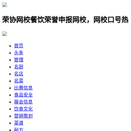
校餐饮荣誉申报网校，网校口号热爱祖国，
首页
头条
管理
名厨
名店
名菜
比赛信息
食品安全
展会信息
饮食文化
营销策划
菜谱
秘方