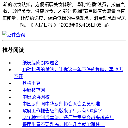
新的饮食认知，方便拓展美食体验。遏制“吃播”浪费，按需点
餐、珍惜美食、健康饮食，才能让“吃播”节目既有大流量也有
正能量，让简约适度、绿色低碳的生活观念、消费观念蔚成风
尚。《 人民日报 》( 2023年05月16日 05 版)
推荐阅读
纸皮腊肉厨榜题名
16种排骨的做法，让你这一年不停的换味，再也离
不开
铁板土豆
中厨技查网
中厨荣协网校
中国厨师网中华厨师协会入会会员标准
政府工作报告极简版来了！只有500多字
这10种控制成本法，餐厅生意只会越来越差！
餐厅生意不要乱搞，抓住几点就能赚钱！