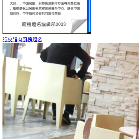
纸皮腊肉厨榜题名