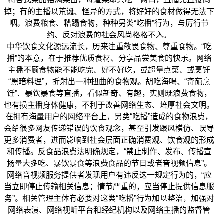
掉；有的主播以荒诞、怪异的方式，将好好的食材做得无法下
咽。浪费粮食、糟蹋食物，种种另类“吃播”行为，与厉行节
约、反对浪费的社会风尚格格不入。
中华饮食文化源远流长，历来注重敬畏食物、尊重食物。“吃
播”的本意，在于推荐优质食材、分享品尝美食的快乐。网络
主播不顾食物能不能吃完、好不好吃，或超量点菜、或烹饪
“黑暗料理”，折射出一种扭曲的食物观。胡吃海喝、“奇葩烹
饪”、暴饮暴食等直播，看似新奇、有趣，实则既浪费食物，
也有损主播身体健康，不利于改善网络生态、培厚社会文明。
在拥有海量用户的网络平台上，另类“吃播”造成的食物浪费，
会给很多网友传递错误的饮食观念，甚至引发跟风模仿、误导
更多消费者，进而影响到社会层面正确消费观、饮食观的形成
和传播。反食品浪费法明确规定，“禁止制作、发布、传播宣
扬量大多吃、暴饮暴食等浪费食品的节目或者音视频信息”。
网络音视频服务提供者发现用户有违反这一规定行为的，“应
当立即停止传输相关信息；情节严重的，应当停止提供信息服
务”。相关管理主体有必要对这类“吃播”行为加以整治，加强对
网络表演、网络视听平台和经纪机构以及网络主播的监督管