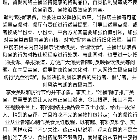
理，督促网络主播坚持健康的格调品位，自觉抵制易造成不良
饮食消费、食物浪费效应的内容。
遏制“吃播”浪费，也要注重发挥协同效应。当探店主播有可能
超量点餐时，餐厅有责任进行适当提醒，引导其适量点餐，或
者换成半份菜、小份菜。平台方尤其需要加强价值引领，加强
对美食类直播内容的审核，对“吃播”内容进行细化管理，当用
户搜索相关内容时提示“拒绝浪费，合理饮食”，主播出现浪费
粮食的行为时按违规程度进行处罚。与此同时，也要进一步畅
通投诉、举报渠道，方便广大消费者随时反映餐饮浪费等问
题。在享受美食、倡导健康饮食文化时，广大网络主播应自觉
践行“光盘行动”，做坚决抵制餐饮浪费的先行者、倡导者，共
创风清气朗的直播氛围。
享受美味和厉行节约并不矛盾。事实上，“吃播”除了推广美
食，更重要的是让大家真正食其滋味、念其根源、知其不易。
在视频平台上，有的网络主播品尝三五个小菜，给出一段深
入、精到的点评，并且将吃不完的食物打包带走；有的餐饮行
业从业者精心制作美食烹饪教程，既有趣、有料又科学、实
用，同样获得了不少关注。这正可以说明，观众在意的不是主
播们吃了多少、食材搭配够不够新奇，而是能否从节目中获得