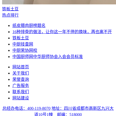
铁板土豆
热点排行
纸皮腊肉厨榜题名
16种排骨的做法，让你这一年不停的换味，再也离不开
铁板土豆
中厨技查网
中厨荣协网校
中国厨师网中华厨师协会入会会员标准
网站首页
关于我们
荣誉查询
广告服务
联系我们
网站建设
总经办电话：400-119-8070
地址：四川省成都市高新区九兴大
道10号1幢 邮编：518000