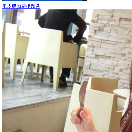
纸皮腊肉厨榜题名