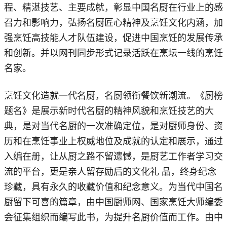
程、精湛技艺、主要成就，彰显中国名厨在行业上的感
召力和影响力，弘扬名厨匠心精神及烹饪文化内涵，加
强烹饪高技能人才队伍建设，促进中国烹饪的发展传承
和创新。并以网刊同步形式记录活跃在烹坛一线的烹饪
名家。
烹饪文化造就一代名厨，名厨领衔餐饮新潮流。《厨榜
题名》是展示新时代名厨的精神风貌和烹饪技艺的大
典，是对当代名厨的一次准确定位，是对厨师身份、资
历和在烹饪事业上权威地位及成就的认定和展示，通过
入编在册，让从厨之路不留遗憾，是厨艺工作者学习交
流的平台，更是亲人留存励后的文化礼 品，终身纪念
珍藏，具有永久的收藏价值和纪念意义。为当代中国名
厨留下可喜的篇章，由中国厨师网、国家烹饪大师编委
会征集组织而编写此书，为提升名厨价值而工作。由中