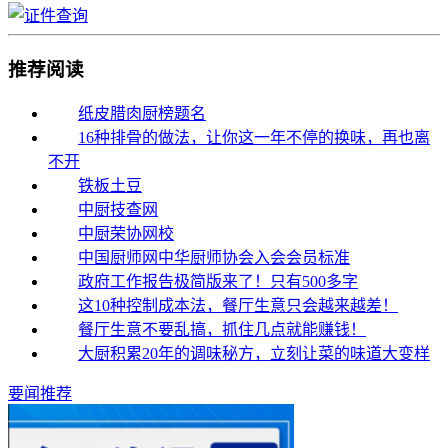
推荐阅读
纸皮腊肉厨榜题名
16种排骨的做法，让你这一年不停的换味，再也离
不开
铁板土豆
中厨技查网
中厨荣协网校
中国厨师网中华厨师协会入会会员标准
政府工作报告极简版来了！只有500多字
这10种控制成本法，餐厅生意只会越来越差！
餐厅生意不要乱搞，抓住几点就能赚钱！
大厨积累20年的调味秘方，立刻让菜的味道大变样
要闻推荐