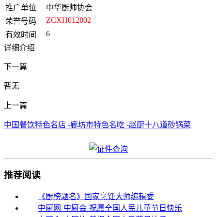
推广单位
中华厨师协会
ZCXH012802
荣誉号码
6
有效时间
详细介绍
下一篇
暂无
上一篇
中国餐饮特色名店 -廊坊市特色名吃 -赵厨十八道砂锅菜
推荐阅读
《厨榜题名》国家烹饪大师编辑委
中厨网-中厨会-祝愿全国人民儿童节日快乐