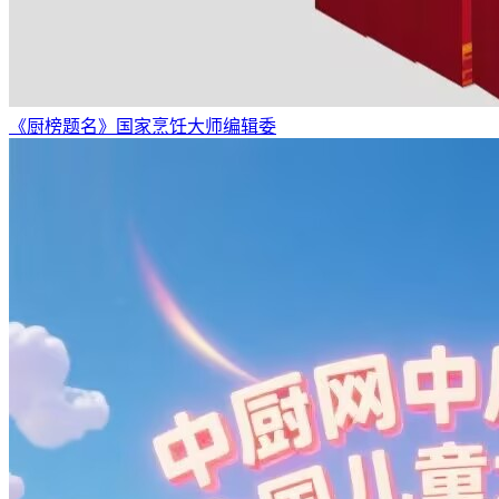
《厨榜题名》国家烹饪大师编辑委