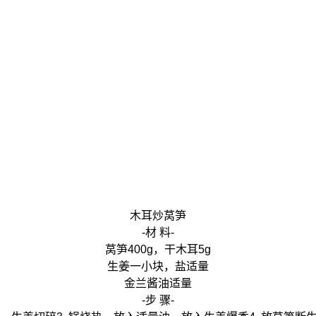
木耳炒莴笋
-材 料-
莴笋400g，干木耳5g
生姜一小块，盐适量
金兰酱油适量
-步 骤-