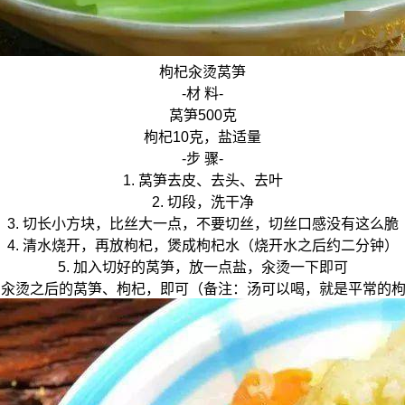
枸杞汆烫莴笋
-材 料-
莴笋500克
枸杞10克，盐适量
-步 骤-
1. 莴笋去皮、去头、去叶
2. 切段，洗干净
3. 切长小方块，比丝大一点，不要切丝，切丝口感没有这么脆
4. 清水烧开，再放枸杞，煲成枸杞水（烧开水之后约二分钟）
5. 加入切好的莴笋，放一点盐，汆烫一下即可
捞出汆烫之后的莴笋、枸杞，即可（备注：汤可以喝，就是平常的