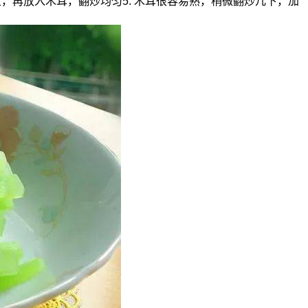
断生，再放入木耳，翻炒均匀5. 木耳很容易熟，稍微翻炒几下，加