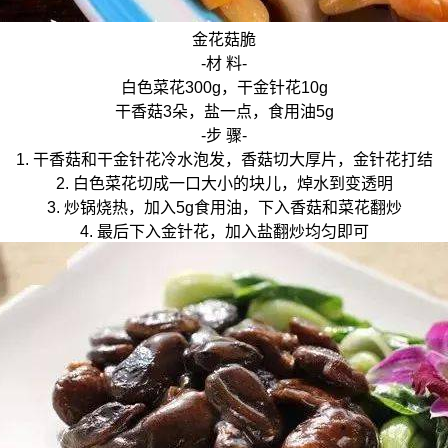
金花菇脆
-材 料-
白色菜花300g，干金针花10g
干香菇3朵，盐一点，食用油5g
-步 骤-
1. 干香菇和干金针花冷水泡发，香菇切大厚片，金针花打结
2. 白色菜花切成一口大小的块儿，焯水到变透明
3. 炒锅烧热，加入5g食用油，下入香菇和菜花翻炒
4. 最后下入金针花，加入盐翻炒均匀即可