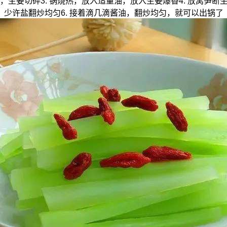
朵，生姜切碎3. 锅烧热，放入适量油，放入生姜爆香4. 放莴笋
少许盐翻炒均匀6. 接着滴几滴酱油，翻炒均匀，就可以出锅了