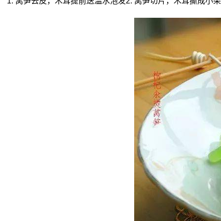
1. 莴笋去皮，木耳提前送温水泡发2. 莴笋切片，木耳撕成小