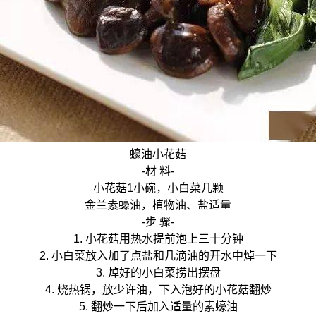
蠔油小花菇
-材 料-
小花菇1小碗，小白菜几颗
金兰素蠔油，植物油、盐适量
-步 骤-
1. 小花菇用热水提前泡上三十分钟
2. 小白菜放入加了点盐和几滴油的开水中焯一下
3. 焯好的小白菜捞出摆盘
4. 烧热锅，放少许油，下入泡好的小花菇翻炒
5. 翻炒一下后加入适量的素蠔油