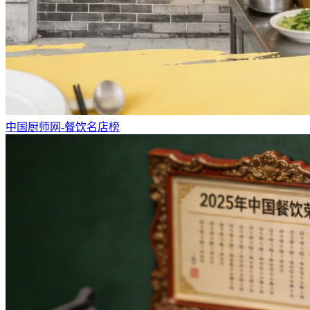
中国厨师网-餐饮名店榜