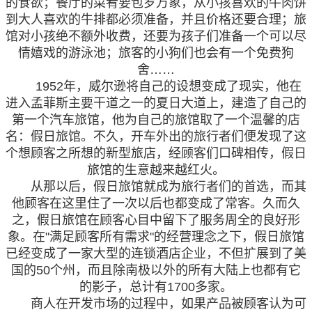
的食欲；餐厅的菜肴要包罗万象，从小孩喜欢的牛肉饼
到大人喜欢的牛排都必须准备，并且价格还要合理；旅
馆对小孩绝不额外收费，还要为孩子们准备一个可以尽
情嬉戏的游泳池；旅客的小狗们也会有一个免费狗
舍……
1952年，威尔逊将自己的设想变成了现实，他在
进入孟菲斯主要干道之一的夏日大道上，建造了自己的
第一个汽车旅馆，他为自己的旅馆取了一个温馨的店
名：假日旅馆。不久，开车外出的旅行者们便发现了这
个想顾客之所想的新型旅店，经顾客们口碑相传，假日
旅馆的生意越来越红火。
从那以后，假日旅馆就成为旅行者们的首选，而其
他顾客在这里住了一次以后也都变成了常客。久而久
之，假日旅馆在顾客心目中留下了服务周全的良好形
象。在"满足顾客所有需求"的经营理念之下，假日旅馆
已经变成了一家大型的连锁酒店企业，不但扩展到了美
国的50个州，而且除南极以外的所有大陆上也都有它
的影子，总计有1700多家。
商人在开发市场的过程中，如果产品被顾客认为可