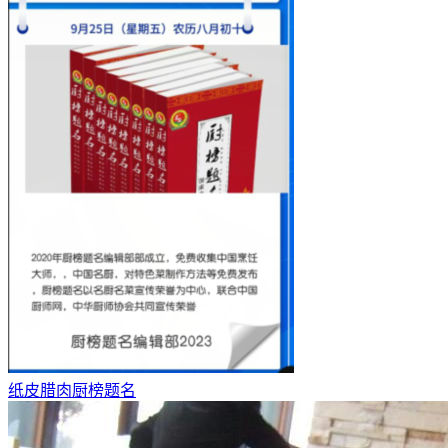
纸皮腊肉厨榜题名