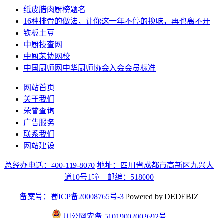
纸皮腊肉厨榜题名
16种排骨的做法，让你这一年不停的换味，再也离不开
铁板土豆
中厨技查网
中厨荣协网校
中国厨师网中华厨师协会入会会员标准
网站首页
关于我们
荣誉查询
广告服务
联系我们
网站建设
总经办电话：400-119-8070
地址：四川省成都市高新区九兴大
道10号1幢 邮编：518000
备案号：蜀ICP备20008765号-3
Powered by DEDEBIZ
川公网安备 51019002002692号