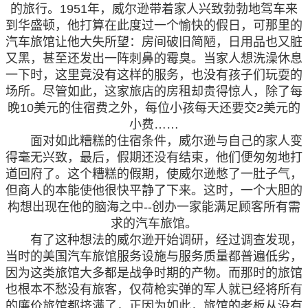
的旅行。1951年，威尔逊带着家人兴致勃勃地驾车来
到华盛顿，他打算在此度过一个愉快的假日，可那里的
汽车旅馆让他大失所望：房间破旧简陋，日用品也又脏
又黑，甚至还发出一阵刺鼻的霉臭。当家人想洗澡休息
一下时，这里竟没有这样的服务，也没有孩子们玩耍的
场所。尽管如此，这家旅店的房租却贵得惊人，除了每
晚10美元的住宿费之外，每位小孩每天还要交2美元的
小费……
面对如此糟糕的住宿条件，威尔逊与自己的家人变
得毫无兴致，最后，假期还没有结束，他们便匆匆地打
道回府了。这个糟糕的假期，使威尔逊憋了一肚子气，
但商人的本能使他很快平静了下来。这时，一个大胆的
构想出现在他的脑海之中--创办一家能满足顾客所有需
求的汽车旅馆。
有了这种想法的威尔逊开始调研，经过调查发现，
当时的美国汽车旅馆服务设施与服务质量都普遍低劣，
因为这类旅馆大多都是战争时期的产物。而那时的旅馆
也根本不愁没有旅客，仅荷枪实弹的军人就已经将所有
的廉价旅馆都挤满了，正因为如此，旅馆的老板从没有