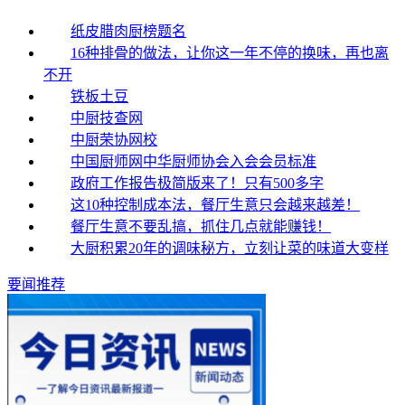
纸皮腊肉厨榜题名
16种排骨的做法，让你这一年不停的换味，再也离
不开
铁板土豆
中厨技查网
中厨荣协网校
中国厨师网中华厨师协会入会会员标准
政府工作报告极简版来了！只有500多字
这10种控制成本法，餐厅生意只会越来越差！
餐厅生意不要乱搞，抓住几点就能赚钱！
大厨积累20年的调味秘方，立刻让菜的味道大变样
要闻推荐