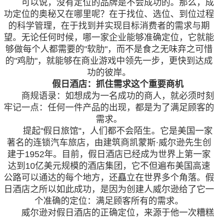
可以说，没有定位的品牌是不会成功的。那么，成
功定位的奥秘又在哪里呢？在于找位、选位、到位过程
的科学管理，在于找到并实现目标消费者的需求与期
望。无论任何时候，哪一家企业能够准确定位，它就能
够做每个人都需要的"软肋"，而不是食之无味弃之可惜
的"鸡肋"，就能够在商业游戏中领先一步，更快到达成
功的彼岸。
假日酒店：抓住需求这个重要商机
商规语录：如想成为一名成功的商人，就必须时刻
牢记一点：任何一件产品的出现，都是为了满足顾客的
需求。
提起"假日旅馆"，人们都不会陌生。它是美国一家
著名的连锁汽车旅店，由建筑商凯蒙斯·威尔逊先生创
建于1952年。目前，假日酒店已经成为世界上第一家
达到10亿美元规模的酒店集团，它不但遍布美国高速
公路可以通达的每个地方，还矗立在世界多个角落。假
日酒店之所以如此成功，是因为创建人威尔逊给了它一
个准确的定位：满足顾客所有的需求。
威尔逊对假日酒店的正确定位，来源于他一次糟糕