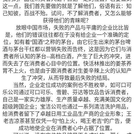
这一点，我们首先要做的就是了解他们，俗语有云：知
己知彼，百战不殆。试问，不了解消费者，又怎么能够
获得他们的青睐呢？
放眼中国市场，失败的产品与平庸的企业比比皆
是，他们的错误往往都在于没有给企业一个准确的定
位，如有着"国酒"之称的茅台，由它衍生出来的茅台啤
酒与茅台干红都以营销失败而告终，这是因为它们与消
费者所认知的茅台--高档白酒，产生了巨大的冲突，进
而失去了在消费者心目中的位置。快活林推出的姜茶养
胃不上火，也是由于跟消费者对生姜辛辣上火的认知产
生了冲突，从而导致最后失败的结局。
当然，企业定位成功的案例也不胜枚举，如可口可
乐公司通过可口可乐、雪碧、芬达等饮品告诉消费者，
自己是一家实力雄厚、生产质量卓越、充满美国文化的
超级跨国企业；宝洁公司也通过一系列清洁洗护用品，
给消费者留下了卓越日用工业品生产商的企业形象；王
老吉凉茶甚至仅凭一句"怕上火，喝王老吉"的广告，便
成功地使企业在消费者心中占据了位置。