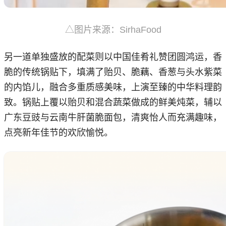
△图片来源：SirhaFood
另一道单独盛放的配菜则以中国佳肴礼赞团圆鸿运，香
脆的传统锅贴下，填满了贻贝、脆藕、香葱与头水紫菜
的内馅儿，融合多重质感美味，上演至臻的中华料理韵
致。锅贴上覆以贻贝和混合蔬菜做成的鲜美炖菜，辅以
广东豆豉与云南牛肝菌脆面包，清爽怡人而充满趣味，
点亮新年佳节的欢欣愉悦。