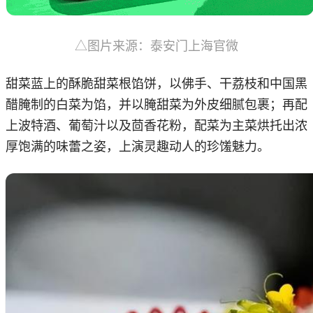
△图片来源：泰安门上海官微
甜菜蓝上的酥脆甜菜根馅饼，以佛手、干荔枝和中国黑
醋腌制的白菜为馅，并以腌甜菜为外皮细腻包裹；再配
上波特酒、葡萄汁以及茴香花粉，配菜为主菜烘托出浓
厚饱满的味蕾之姿，上演灵趣动人的珍馐魅力。