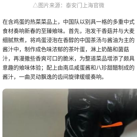
△图片来源：泰安门上海官微
在含鸡蛋的热菜菜品上，中国队以别具一格的多重中式
食材奏响新春的至臻飨味。首先，泡发干香菇并与大麦
细腻熬煮，将鸡蛋浸泡在香醇的中国茶汤与酱油为主的
酱汁中，制作成色味浓郁的茶叶蛋，淋上奶酪和菌菇
汁，再漫撒些香爽可口的脆米，为整道菜品增添了颇具
意趣的飨味体验；配上由南瓜咸蛋酱和八珍甜醋制成的
酱汁，一曲灵动飘逸的齿间旋律缓缓奏响。