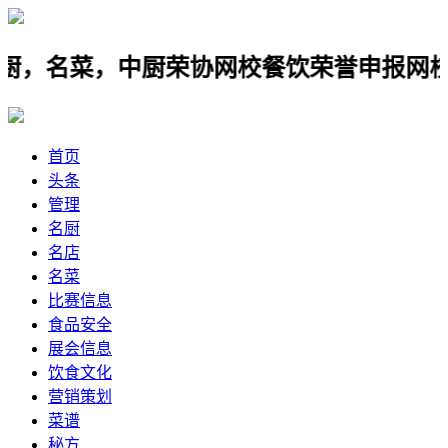
，中厨荣协网校餐饮荣誉申报网校，网校口
首页
头条
管理
名厨
名店
名菜
比赛信息
食品安全
展会信息
饮食文化
营销策划
菜谱
秘方