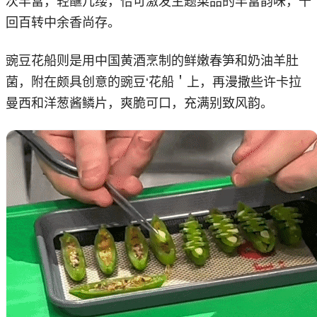
次丰富，轻蘸几缕，恰可激发主题菜品的丰富韵味，千
回百转中余香尚存。
豌豆花船则是用中国黄酒烹制的鲜嫩春笋和奶油羊肚
菌，附在颇具创意的豌豆‘花船＇上，再漫撒些许卡拉
曼西和洋葱酱鳞片，爽脆可口，充满别致风韵。