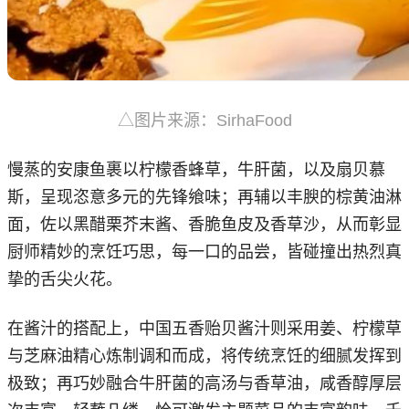
△图片来源：SirhaFood
慢蒸的安康鱼裹以柠檬香蜂草，牛肝菌，以及扇贝慕
斯，呈现恣意多元的先锋飨味；再辅以丰腴的棕黄油淋
面，佐以黑醋栗芥末酱、香脆鱼皮及香草沙，从而彰显
厨师精妙的烹饪巧思，每一口的品尝，皆碰撞出热烈真
挚的舌尖火花。
在酱汁的搭配上，中国五香贻贝酱汁则采用姜、柠檬草
与芝麻油精心炼制调和而成，将传统烹饪的细腻发挥到
极致；再巧妙融合牛肝菌的高汤与香草油，咸香醇厚层