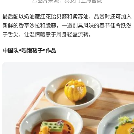
△图片来源：泰安门上海官微
最后配以奶油藏红花贻贝酱和紫苏油，品赏时还可加入
新鲜的香草沙拉和脆蒜，一道别具风味的春节佳肴跃然
于舌尖，让温情暖意于周身轻盈流转。
中国队“喂饱孩子”作品