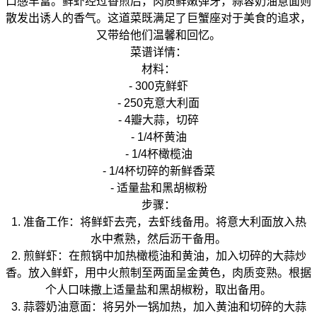
口感丰富。鲜虾经过香煎后，肉质鲜嫩弹牙，蒜蓉奶油意面则
散发出诱人的香气。这道菜既满足了巨蟹座对于美食的追求，
又带给他们温馨和回忆。
菜谱详情：
材料：
- 300克鲜虾
- 250克意大利面
- 4瓣大蒜，切碎
- 1/4杯黄油
- 1/4杯橄榄油
- 1/4杯切碎的新鲜香菜
- 适量盐和黑胡椒粉
步骤：
1. 准备工作：将鲜虾去壳，去虾线备用。将意大利面放入热
水中煮熟，然后沥干备用。
2. 煎鲜虾：在煎锅中加热橄榄油和黄油，加入切碎的大蒜炒
香。放入鲜虾，用中火煎制至两面呈金黄色，肉质变熟。根据
个人口味撒上适量盐和黑胡椒粉，取出备用。
3. 蒜蓉奶油意面：将另外一锅加热，加入黄油和切碎的大蒜