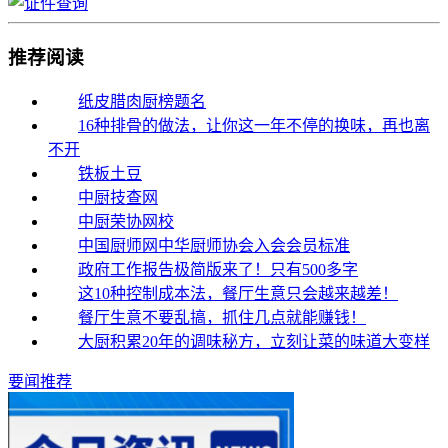
推荐阅读
纸皮腊肉厨榜题名
16种排骨的做法，让你这一年不停的换味，再也离
不开
铁板土豆
中厨技查网
中厨荣协网校
中国厨师网中华厨师协会入会会员标准
政府工作报告极简版来了！只有500多字
这10种控制成本法，餐厅生意只会越来越差！
餐厅生意不要乱搞，抓住几点就能赚钱！
大厨积累20年的调味秘方，立刻让菜的味道大变样
要闻推荐