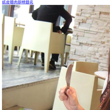
纸皮腊肉厨榜题名