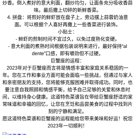
炒香。倒入煮好的意大利面，翻炒均匀，让面条充分吸收香蒜
味。最后撒上切碎的新鲜香菜。
4. 拼盘：将煎好的鲜虾放在盘子上，旁边摆上蒜蓉奶油意
面。可以根据个人喜好再撒上一些香菜进行装饰。
小贴士：
- 鲜虾的煎制时间不宜过久，以免过度熟化变硬。
- 意大利面的煮熟时间根据包装说明来进行，最好保持“al
dente”口感，即有嚼劲但不过硬。
巨蟹座的运程：
2023年对于巨蟹座而言将是情感丰富和家庭关系稳固的一
年。您在工作和事业方面可能会面临一些挑战，但通过与家人
和亲密朋友的支持，您将能够克服困难并取得成功。同时，也
要注意自我照顾和情感平衡，给予自己足够的关爱和休息时
间，以维持身心健康。这道特色菜谱旨在带给巨蟹座舒适的家
常味道和幸福的回忆，让您在烹饪和品尝美食的过程中找到片
刻的宁静和满足。
愿这道特色菜谱和巨蟹座的运程能给您带来美味和好运！祝您
2023年一切顺利！