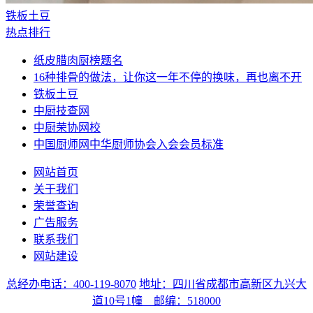
铁板土豆
热点排行
纸皮腊肉厨榜题名
16种排骨的做法，让你这一年不停的换味，再也离不开
铁板土豆
中厨技查网
中厨荣协网校
中国厨师网中华厨师协会入会会员标准
网站首页
关于我们
荣誉查询
广告服务
联系我们
网站建设
总经办电话：400-119-8070
地址：四川省成都市高新区九兴大
道10号1幢 邮编：518000