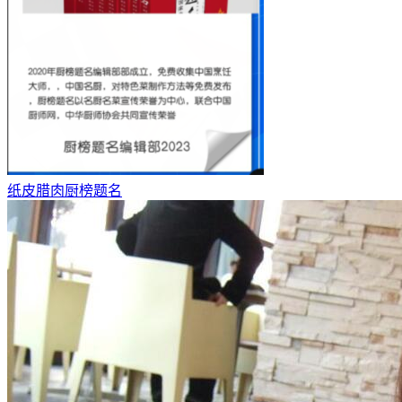
纸皮腊肉厨榜题名