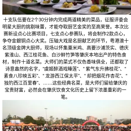
十支队伍要在2个30分钟内完成两道精美的菜品，征服评委会
明星大厨的挑剔味蕾，才能夺取厨艺金奖的至高荣誉。本次比
赛新设点心比赛项目，七支点心参赛队，将会制作2款点心，
争夺金銀铜点心大奖。压轴大戏是名厨献艺的环节，粤港澳十
名顶级金牌大厨师，现场以怀集粟米鸡、高要沙浦茨实、德庆
紫淮山、西江桂花鱼、白沙鲜竹笋等肇庆本地出产的特色食
材，制作十道名菜。大师们的菜式不仅色香味俱全，还都取了
诗意盎然的名字，“虞姬醉酒戏睡莲”、“ 紫气东升拂桂花”、“
素食八珍映五彩”、“ 龙游西江保太平”、“ 却把烟花作杏花”、“
独钓西江百里春”、……这些经典名菜，是大师们留给肇庆的
宝贵财富，必然会在肇庆饮食文化历史上留下浓墨重彩的一
笔。