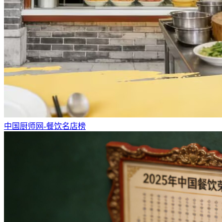
中国厨师网-餐饮名店榜