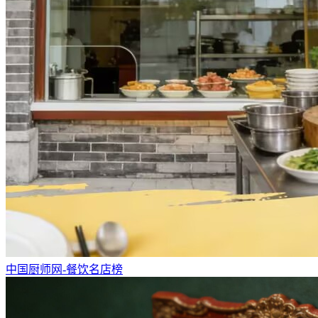
中国厨师网-餐饮名店榜