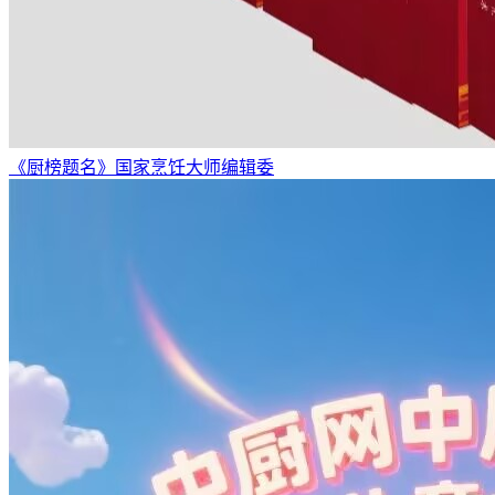
《厨榜题名》国家烹饪大师编辑委