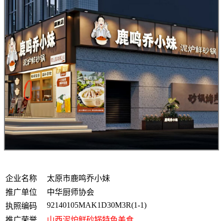
企业名称
太原市鹿鸣乔小妹
推广单位
中华厨师协会
92140105MAK1D30M3R(1-1)
执照编码
推广荣誉
山西泥炉鲜砂锅特色美食